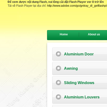
Để xem được nội dung Flash, vui lòng cài đặt Flash Player ver 8 trở lên
Tải về Flash Player tại địa chỉ:
http://www.adobe.com/go/gntray_dl_getflashp
Home
About us
Aluminium Door
Awning
Sliding Windows
Aluminium Louvers