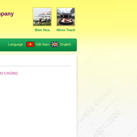
mpany
Bien Hoa
Nhon Trach
Language :
Việt Nam
English
ĐẠI CHÚNG