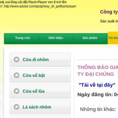
, vui lòng cài đặt Flash Player ver 8 trở lên
{
hỉ:
http://www.adobe.com/go/gntray_dl_getflashplayer
Công ty
Sản xuất n
Trang chủ
Giới thiệu
Sản phẩm
Tin tứ
Cửa đi nhôm
THÔNG BÁO GIA
TY ĐẠI CHÚNG
Cửa sổ bật
"Tải về tại đây"
Cửa sổ lùa
Ngày đăng tin: 0
Lá sách nhôm
Những tin khác: