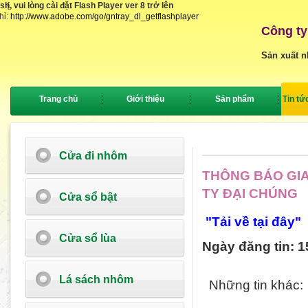
, vui lòng cài đặt Flash Player ver 8 trở lên
{
hỉ:
http://www.adobe.com/go/gntray_dl_getflashplayer
Công ty
Sản xuất n
Trang chủ
Giới thiệu
Sản phẩm
Tin tứ
Cửa đi nhôm
THÔNG BÁO GIA
TY ĐẠI CHÚNG
Cửa sổ bật
"Tải về tại đây"
Cửa sổ lùa
Ngày đăng tin: 1
Lá sách nhôm
Những tin khác: