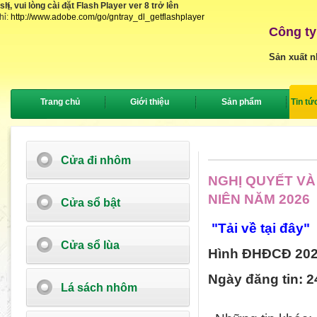
, vui lòng cài đặt Flash Player ver 8 trở lên
{
hỉ:
http://www.adobe.com/go/gntray_dl_getflashplayer
Công ty
Sản xuất n
Trang chủ
Giới thiệu
Sản phẩm
Tin tứ
Cửa đi nhôm
NGHỊ QUYẾT VÀ
NIÊN NĂM 2026
Cửa sổ bật
"Tải về tại đây"
Cửa sổ lùa
Hình ĐHĐCĐ 20
Ngày đăng tin: 
Lá sách nhôm