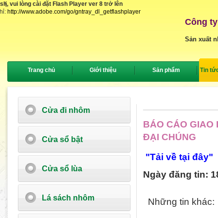
, vui lòng cài đặt Flash Player ver 8 trở lên
{
hỉ:
http://www.adobe.com/go/gntray_dl_getflashplayer
Công ty
Sản xuất n
Trang chủ
Giới thiệu
Sản phẩm
Tin tứ
Cửa đi nhôm
BÁO CÁO GIAO 
ĐẠI CHÚNG
Cửa sổ bật
"Tải về tại đây"
Cửa sổ lùa
Ngày đăng tin: 1
Lá sách nhôm
Những tin khác: