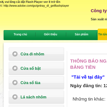
, vui lòng cài đặt Flash Player ver 8 trở lên
{
hỉ:
http://www.adobe.com/go/gntray_dl_getflashplayer
Công ty
Sản xuất n
Trang chủ
Giới thiệu
Sản phẩm
Tin tứ
Cửa đi nhôm
THÔNG BÁO NGÀ
BẰNG TIỀN
Cửa sổ bật
"Tải về tại đây"
Cửa sổ lùa
Ngày đăng tin: 1
Lá sách nhôm
Những tin khác: