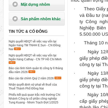
mốc quan trọng n
Mặt dựng nhôm
Theo Giấy 
·
và Đầu tư (n
Sản phẩm nhôm khác
ty Công ngh
Nghiệp Biên 
TIN TỨC & CỔ ĐÔNG
5.500.000 US
Nghị quyết HĐQT về việc vay vốn tại
Tháng 10 n
·
Ngân hàng TM TNHH E.Sun - CN Đồng
Nai
Ngày 12/
·
Nghị quyết HĐQT về việc vay vốn tại
giấy phép đi
Ngân hàng Cathay - CN TP Hồ Chí Minh
công ty tại 
Báo cáo tình hình quản trị công ty 6 tháng
đầu năm 2026
Ngày 13/
·
Báo cáo tài chính Quý 2 năm 2026
giấy phép đi
Nhận quyết định xử phạt về thuế của
công ty tại T
Thuế Thành Phố Đồng Nai
Ngày 10/
·
Phiếu kết quả quan trắc môi trường Chi
Nhánh Công ty cổ phần công nghiệp
cấp giấy ph
Tung Kuang - Nhơn Trạch Đợt 1/2025
thành lập Ch