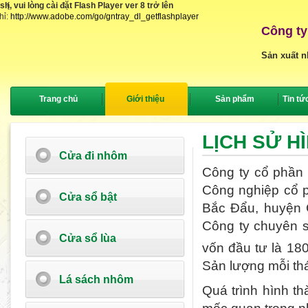
, vui lòng cài đặt Flash Player ver 8 trở lên
{
hỉ:
http://www.adobe.com/go/gntray_dl_getflashplayer
Công ty
Sản xuất n
Trang chủ
Giới thiệu
Sản phẩm
Tin tứ
LỊCH SỬ H
Cửa đi nhôm
Công ty cổ phần 
Công nghiệp cổ p
Cửa sổ bật
Bắc Đẩu, huyện 
Công ty
chuyên s
Cửa sổ lùa
vốn đầu tư là 18
Sản lượng mỗi thá
Lá sách nhôm
Quá trình hình th