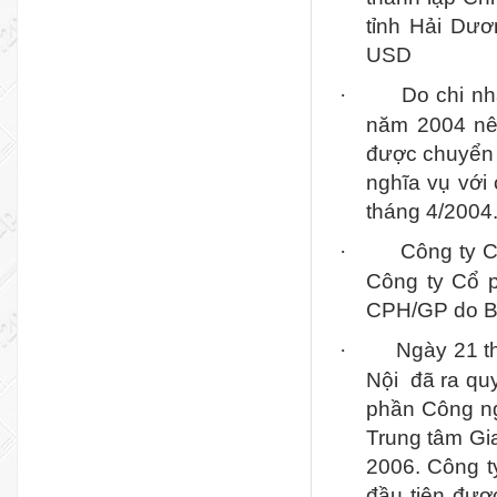
tỉnh Hải Dư
USD
Do chi nh
·
năm 2004 nê
được chuyển 
nghĩa vụ với
tháng 4/2004
Công ty 
·
Công ty Cổ 
CPH/GP do Bộ
Ngày 21 t
·
Nội
đã ra qu
phần Công ng
Trung tâm Gi
2006. Công t
đầu tiên đượ