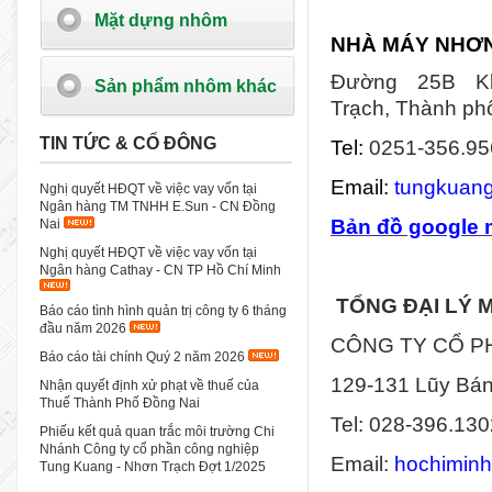
Mặt dựng nhôm
NHÀ MÁY NHƠ
Đường 25B K
Sản phẩm nhôm khác
Trạch,
Thành ph
TIN TỨC & CỔ ĐÔNG
Tel:
0251-356.95
Email:
tungkuan
Nghị quyết HĐQT về việc vay vốn tại
Ngân hàng TM TNHH E.Sun - CN Đồng
Bản đồ google
Nai
Nghị quyết HĐQT về việc vay vốn tại
Ngân hàng Cathay - CN TP Hồ Chí Minh
TỔNG ĐẠI LÝ 
Báo cáo tình hình quản trị công ty 6 tháng
đầu năm 2026
CÔNG TY CỔ 
Báo cáo tài chính Quý 2 năm 2026
129-131 Lũy Bán
Nhận quyết định xử phạt về thuế của
Thuế Thành Phố Đồng Nai
Tel: 028-396.130
Phiếu kết quả quan trắc môi trường Chi
Nhánh Công ty cổ phần công nghiệp
Email:
hochimin
Tung Kuang - Nhơn Trạch Đợt 1/2025