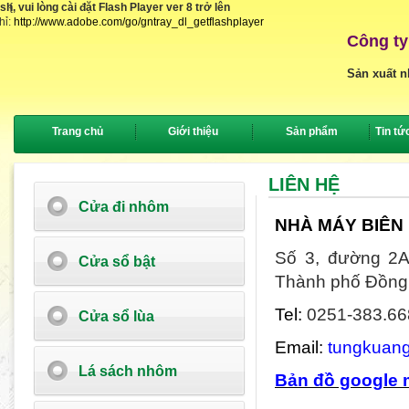
, vui lòng cài đặt Flash Player ver 8 trở lên
{
hỉ:
http://www.adobe.com/go/gntray_dl_getflashplayer
Công ty
Sản xuất n
Trang chủ
Giới thiệu
Sản phẩm
Tin tứ
LIÊN HỆ
Cửa đi nhôm
NHÀ MÁY BIÊN
Số 3, đường 2A
Cửa sổ bật
Thành phố Đồng 
Tel:
0251-383.66
Cửa sổ lùa
Email:
tungkuan
Lá sách nhôm
Bản đồ google