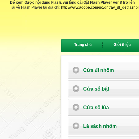
Để xem được nội dung Flash, vui lòng cài đặt Flash Player ver 8 trở lên
{
Tải về Flash Player tại địa chỉ:
http://www.adobe.com/go/gntray_dl_getflashp
Trang chủ
Giới thiệu
Cửa đi nhôm
Cửa sổ bật
Cửa sổ lùa
Lá sách nhôm