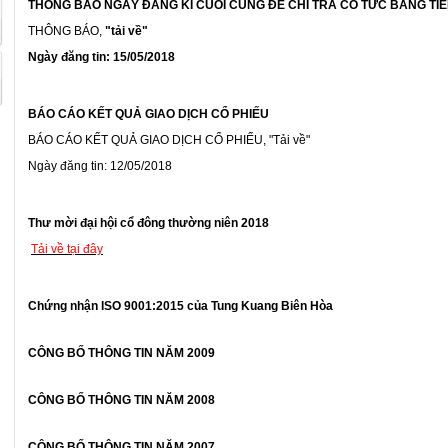
THÔNG BÁO NGÀY ĐĂNG KÍ CUỐI CÙNG ĐỂ CHI TRĂ CỔ TỨC BẰNG TIỀ
THÔNG BÁO,
"tải về"
Ngày đăng tin: 15/05/2018
BÁO CÁO KẾT QUẢ GIAO DỊCH CỔ PHIẾU
BÁO CÁO KẾT QUẢ GIAO DỊCH CỔ PHIẾU,
"Tải về"
Ngày đăng tin: 12/05/2018
Thư mời đại hội cổ đông thường niên 2018
Tải về tại đây
Chứng nhận ISO 9001:2015 của Tung Kuang Biên Hòa
CÔNG BỐ THÔNG TIN NĂM 2009
CÔNG BỐ THÔNG TIN NĂM 2008
CÔNG BỐ THÔNG TIN NĂM 2007