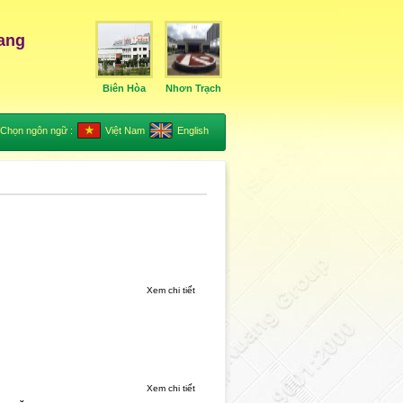
ang
Biên Hòa
Nhơn Trạch
Chọn ngôn ngữ :
Việt Nam
English
Xem chi tiết
Xem chi tiết