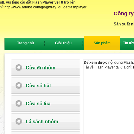
, vui lòng cài đặt Flash Player ver 8 trở lên
{
hỉ:
http://www.adobe.com/go/gntray_dl_getflashplayer
Công ty
Sản xuất n
Trang chủ
Giới thiệu
Sản phẩm
Tin tứ
Để xem được nội dung Flash, v
Cửa đi nhôm
Tải về Flash Player tại địa chỉ:
Cửa sổ bật
Cửa sổ lùa
Lá sách nhôm