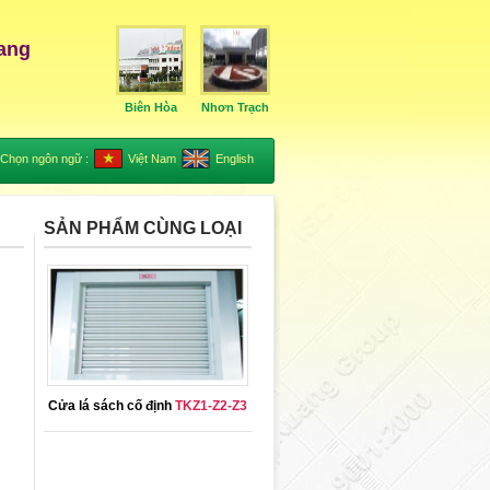
ang
Biên Hòa
Nhơn Trạch
Chọn ngôn ngữ :
Việt Nam
English
SẢN PHẨM CÙNG LOẠI
Cửa lá sách cố định
TKZ1-Z2-Z3