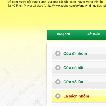
Để xem được nội dung Flash, vui lòng cài đặt Flash Player ver 8 trở lên
{
Tải về Flash Player tại địa chỉ:
http://www.adobe.com/go/gntray_dl_getflashp
Trang chủ
Giới thiệu
Cửa đi nhôm
Cửa sổ bật
Cửa sổ lùa
Lá sách nhôm