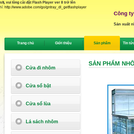
, vui lòng cài đặt Flash Player ver 8 trở lên
{
hỉ:
http://www.adobe.com/go/gntray_dl_getflashplayer
Công ty
Sản xuất n
Trang chủ
Giới thiệu
Sản phẩm
Tin tứ
SẢN PHẨM NH
Cửa đi nhôm
Cửa sổ bật
Cửa sổ lùa
Lá sách nhôm