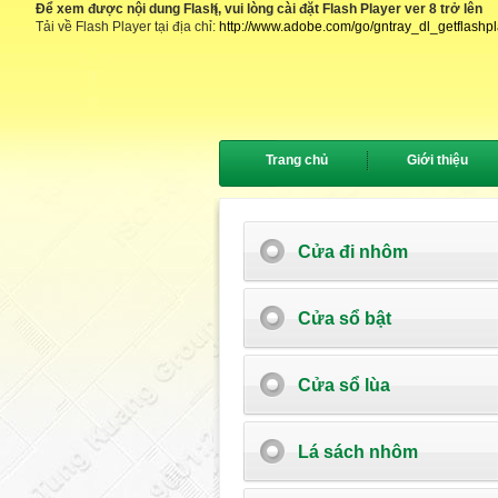
Để xem được nội dung Flash, vui lòng cài đặt Flash Player ver 8 trở lên
{
Tải về Flash Player tại địa chỉ:
http://www.adobe.com/go/gntray_dl_getflashp
Trang chủ
Giới thiệu
Cửa đi nhôm
Cửa sổ bật
Cửa sổ lùa
Lá sách nhôm