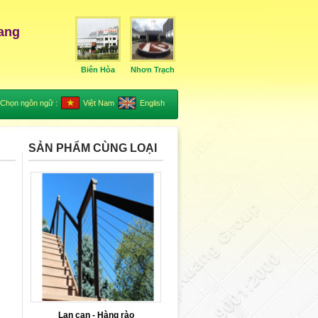
ang
Biên Hòa
Nhơn Trạch
Chọn ngôn ngữ :
Việt Nam
English
SẢN PHẨM CÙNG LOẠI
Lan can - Hàng rào