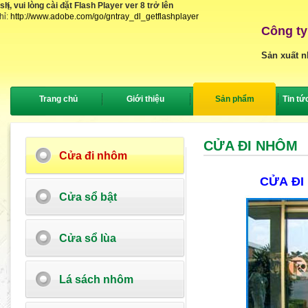
, vui lòng cài đặt Flash Player ver 8 trở lên
{
hỉ:
http://www.adobe.com/go/gntray_dl_getflashplayer
Công ty
Sản xuất n
Trang chủ
Giới thiệu
Sản phẩm
Tin tứ
CỬA ĐI NHÔM
Cửa đi nhôm
CỬA ĐI
Cửa sổ bật
Cửa sổ lùa
Lá sách nhôm