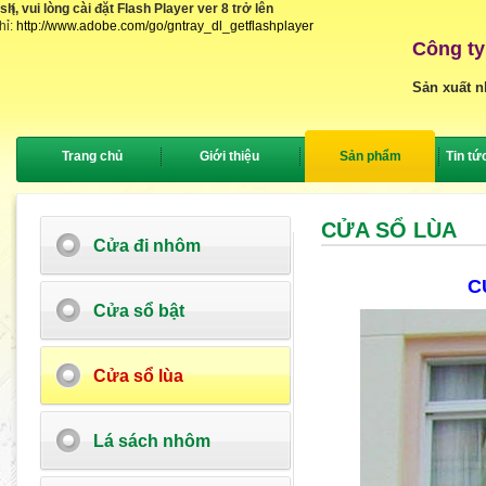
, vui lòng cài đặt Flash Player ver 8 trở lên
{
hỉ:
http://www.adobe.com/go/gntray_dl_getflashplayer
Công ty
Sản xuất n
Trang chủ
Giới thiệu
Sản phẩm
Tin tứ
CỬA SỔ LÙA
Cửa đi nhôm
C
Cửa sổ bật
Cửa sổ lùa
Lá sách nhôm