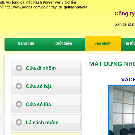
, vui lòng cài đặt Flash Player ver 8 trở lên
{
hỉ:
http://www.adobe.com/go/gntray_dl_getflashplayer
Công ty
Sản xuất n
Trang chủ
Giới thiệu
Sản phẩm
Tin tứ
MẶT DỰNG NH
Cửa đi nhôm
VÁCH
Cửa sổ bật
Cửa sổ lùa
Lá sách nhôm