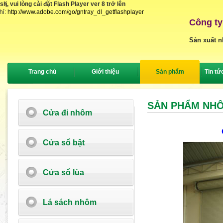
, vui lòng cài đặt Flash Player ver 8 trở lên
{
hỉ:
http://www.adobe.com/go/gntray_dl_getflashplayer
Công ty
Sản xuất n
Trang chủ
Giới thiệu
Sản phẩm
Tin tứ
SẢN PHẨM NH
Cửa đi nhôm
Cửa sổ bật
Cửa sổ lùa
Lá sách nhôm