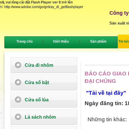
, vui lòng cài đặt Flash Player ver 8 trở lên
{
hỉ:
http://www.adobe.com/go/gntray_dl_getflashplayer
Công ty
Sản xuất n
Trang chủ
Giới thiệu
Sản phẩm
Tin tứ
Cửa đi nhôm
BÁO CÁO GIAO 
ĐẠI CHÚNG
Cửa sổ bật
"Tải về tại đây"
Cửa sổ lùa
Ngày đăng tin: 1
Lá sách nhôm
Những tin khác: